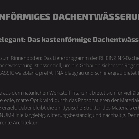
TENFÖRMIGES DACHENTWÄSSERU
 elegant: Das kastenförmige Dachentwä
in zum Rinnenboden: Das Lieferprogramm der RHEINZINK-Dachen
achentwässerung ist essenziell, um ein Gebäude sicher vor Reg
ASSIC walzblank, prePATINA blaugrau und schiefergrau bietet
us dem natürlichen Werkstoff Titanzink bietet sich für vielfä
 Die edle, matte Optik wird durch das Phosphatieren der Materia
erzielt. Dabei bleibt die zinktypische Struktur des Materials 
UM-Linie langlebig, witterungsbeständig und nachhaltig. Der gr
rente Architektur.