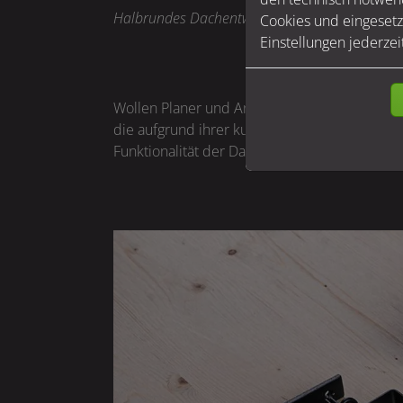
Halbrundes Dachentwässerungssystem in GR
Cookies und eingesetz
Einstellungen jederzei
Wollen Planer und Architekten jedoch auch i
die aufgrund ihrer kubischen Form sofort in
Funktionalität der Dachentwässerung gewährl